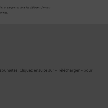
es en plaquettes dans les différents formats.
ements.
e souhaités. Cliquez ensuite sur « Télécharger » pour