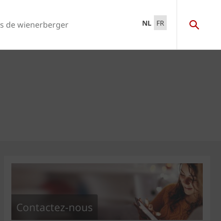
NL
FR
s de wienerberger
Contactez-nous