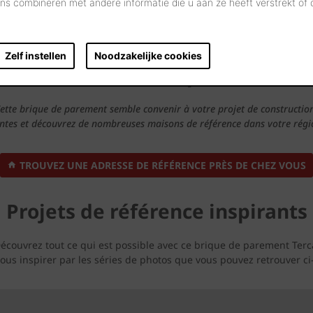
s combineren met andere informatie die u aan ze heeft verstrekt of
Zelf instellen
Noodzakelijke cookies
sses de références près de chez
ette brique de parement semble convenir à votre projet de constructio
antes et découvrez de nombreuses maisons de référence dans votre région
TROUVEZ UNE ADRESSE DE RÉFÉRENCE PRÈS DE CHEZ VOUS
Projets de référence inspirants
écouvrez tout ce qui est possible avec ce brique de parement Terc
vous inspirer par les séries de photos que vous pouvez retrouver ci