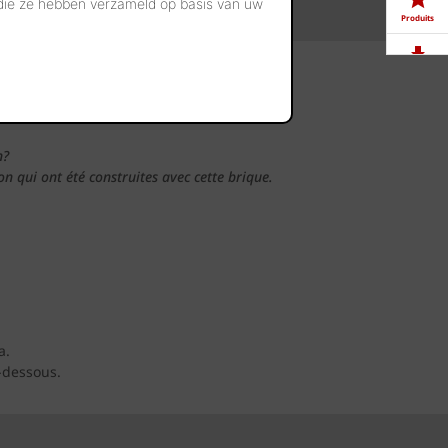
 die ze hebben verzameld op basis van uw
Produits
Télé-
chargements
 vous
Showrooms
n?
 qui ont été construites avec cette brique.
Offres
d'emploi
a.
-dessous.