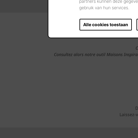
partners kunnen deze gegeven
gebruik van hun services.
Alle cookies toestaan
Adre
C
Consultez alors notre outil Maisons Inspir
D
Laissez-