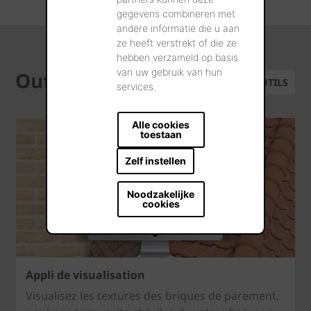
gegevens combineren met
andere informatie die u aan
ze heeft verstrekt of die ze
hebben verzameld op basis
van uw gebruik van hun
Outils
TOUS LES OUTILS
services.
Alle cookies
toestaan
Zelf instellen
Noodzakelijke
cookies
Appli de visualisation
Visualisez les textures des briques de parement,