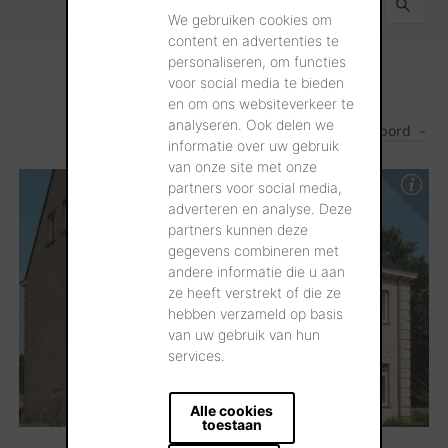
We gebruiken cookies om
content en advertenties te
personaliseren, om functies
voor social media te bieden
en om ons websiteverkeer te
analyseren. Ook delen we
Les plus récents d'abord
1
Résultats
informatie over uw gebruik
van onze site met onze
partners voor social media,
adverteren en analyse. Deze
partners kunnen deze
gegevens combineren met
andere informatie die u aan
ze heeft verstrekt of die ze
hebben verzameld op basis
van uw gebruik van hun
services.
Alle cookies
toestaan