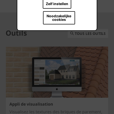
Zelf instellen
Noodzakelijke
cookies
Outils
TOUS LES OUTILS
Appli de visualisation
Visualisez les textures des briques de parement,