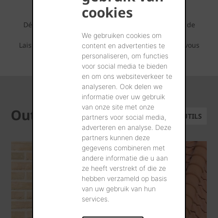
inspirants
cookies
Découvrez tout ce qui est possible avec ce brique de
parement Terca.
We gebruiken cookies om
Laissez-vous inspirer par les séries de photos que vous
content en advertenties te
pouvez retrouver ci-dessous.
personaliseren, om functies
voor social media te bieden
en om ons websiteverkeer te
analyseren. Ook delen we
informatie over uw gebruik
van onze site met onze
Outils
TOUS LES OUTILS
partners voor social media,
adverteren en analyse. Deze
partners kunnen deze
gegevens combineren met
andere informatie die u aan
ze heeft verstrekt of die ze
hebben verzameld op basis
van uw gebruik van hun
services.