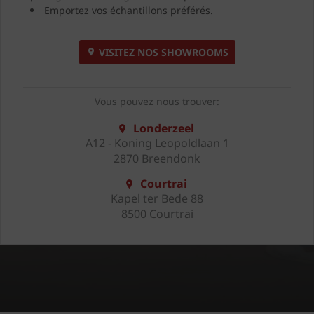
Emportez vos échantillons préférés.
VISITEZ NOS SHOWROOMS
Vous pouvez nous trouver:
Londerzeel
A12 - Koning Leopoldlaan 1
2870 Breendonk
Courtrai
Kapel ter Bede 88
8500 Courtrai