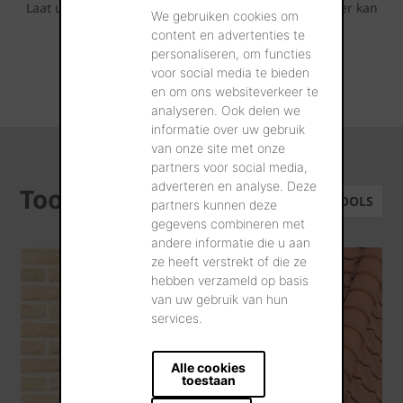
Laat u inspireren door de fotoreeksen die u hieronder kan
We gebruiken cookies om
terugvinden.
content en advertenties te
personaliseren, om functies
voor social media te bieden
ALLE REALISATIES
en om ons websiteverkeer te
analyseren. Ook delen we
informatie over uw gebruik
van onze site met onze
partners voor social media,
adverteren en analyse. Deze
Tools
ALLE TOOLS
partners kunnen deze
gegevens combineren met
andere informatie die u aan
ze heeft verstrekt of die ze
hebben verzameld op basis
van uw gebruik van hun
services.
Alle cookies
toestaan