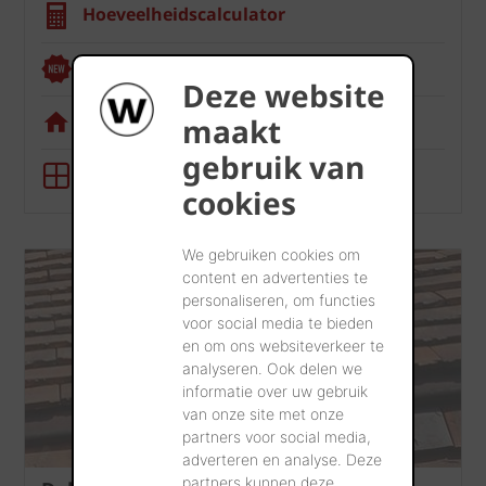
Hoeveelheidscalculator
Renoviewer
Deze website
Visualisatietool
maakt
gebruik van
BIM-tool
cookies
We gebruiken cookies om
content en advertenties te
personaliseren, om functies
voor social media te bieden
en om ons websiteverkeer te
analyseren. Ook delen we
informatie over uw gebruik
van onze site met onze
partners voor social media,
adverteren en analyse. Deze
partners kunnen deze