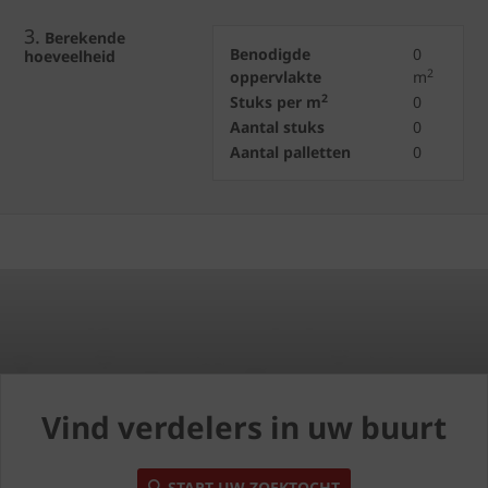
3.
Berekende
Benodigde
0
hoeveelheid
2
oppervlakte
m
2
Stuks per m
0
Aantal stuks
0
Aantal palletten
0
Vind verdelers in uw buurt
START UW ZOEKTOCHT