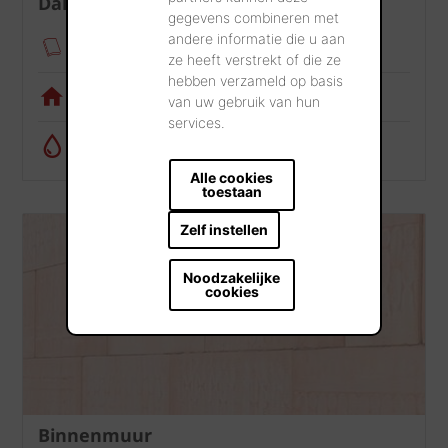
Dak
gegevens combineren met
andere informatie die u aan
Verankeringsmodule
ze heeft verstrekt of die ze
hebben verzameld op basis
Visualisatietool
van uw gebruik van hun
services.
Regenwatercalculator
Alle cookies
toestaan
Zelf instellen
Noodzakelijke
cookies
Binnenmuur