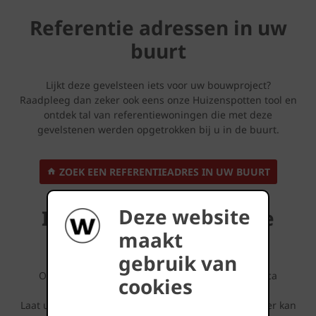
Referentie adressen in uw
buurt
Lijkt deze gevelsteen iets voor uw bouwproject?
Raadpleeg dan zeker ook eens onze Huizenspotten tool en
ontdek tal van referentiewoningen die met deze
gevelstenen werden opgetrokken bij u in de buurt.
ZOEK EEN REFERENTIEADRES IN UW BUURT
Deze website
Inspirerende referentie
maakt
projecten
gebruik van
Ontdek wat er allemaal mogelijk is met deze Terca
cookies
gevelsteen.
Laat u inspireren door de fotoreeksen die u hieronder kan