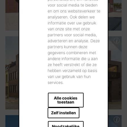
voor social media te bieden
en om ons websiteverkeer te
analyseren. Ook delen we
informatie over uw gebruik
van onze site met onze
partners voor social media,
adverteren en analyse. Deze
partners kunnen deze
gegevens combineren met
andere informatie die u aan
ze heeft verstrekt of die ze
hebben verzameld op basis
van uw gebruik van hun
services.
Alle cookies
toestaan
Zelf instellen
Noodzakelijke