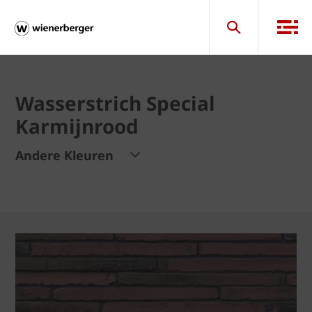
Wasserstrich Special
Karmijnrood
Andere Kleuren