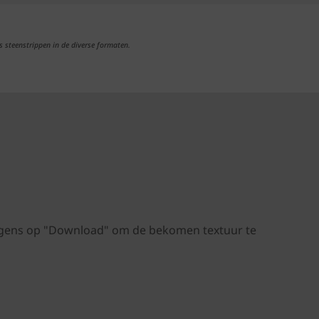
s steenstrippen in de diverse formaten.
volgens op "Download" om de bekomen textuur te