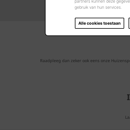
partners kunnen deze gegeven
gebruik van hun services.
Alle cookies toestaan
Raadpleeg dan zeker ook eens onze Huizenspot
La