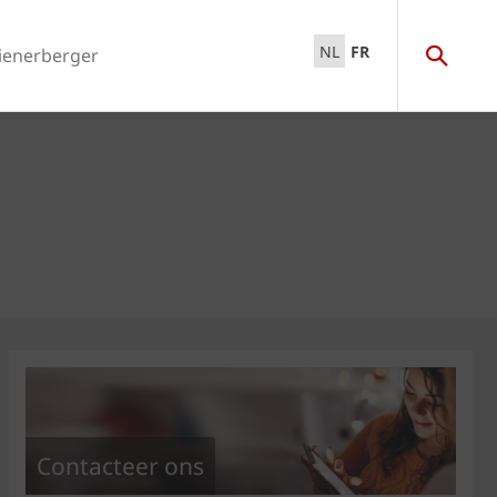
NL
FR
ienerberger
Contacteer ons