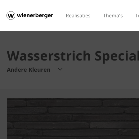
Realisaties
Thema's
T
Wasserstrich Specia
Andere Kleuren