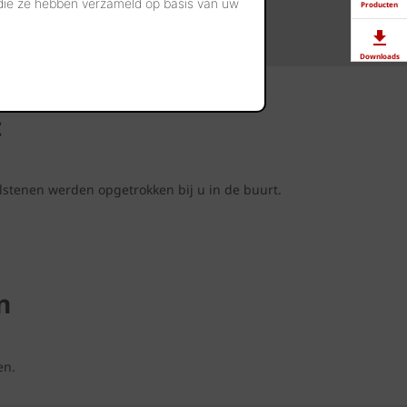
 die ze hebben verzameld op basis van uw
Producten
Downloads
Showrooms
t
Jobs
lstenen werden opgetrokken bij u in de buurt.
n
en.