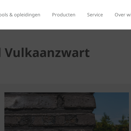
ools & opleidingen
Producten
Service
Over w
l Vulkaanzwart