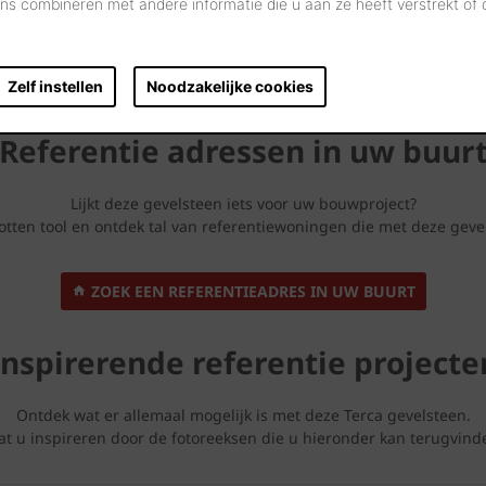
s combineren met andere informatie die u aan ze heeft verstrekt of
Zelf instellen
Noodzakelijke cookies
Referentie adressen in uw buur
Lijkt deze gevelsteen iets voor uw bouwproject?
ten tool en ontdek tal van referentiewoningen die met deze geve
ZOEK EEN REFERENTIEADRES IN UW BUURT
Inspirerende referentie projecte
Ontdek wat er allemaal mogelijk is met deze Terca gevelsteen.
at u inspireren door de fotoreeksen die u hieronder kan terugvind