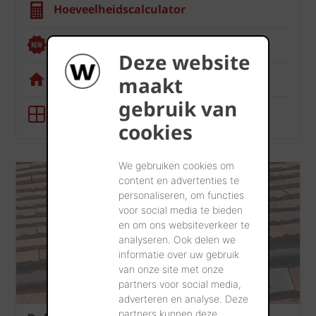
Hoeveelheidscalculator
Renoviewer
Deze website
Visualisatietool
maakt
gebruik van
BIM-tool
cookies
We gebruiken cookies om
content en advertenties te
personaliseren, om functies
voor social media te bieden
en om ons websiteverkeer te
analyseren. Ook delen we
informatie over uw gebruik
van onze site met onze
partners voor social media,
adverteren en analyse. Deze
partners kunnen deze