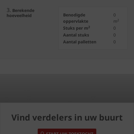
3.
Berekende
Benodigde
0
hoeveelheid
2
oppervlakte
m
2
Stuks per m
0
Aantal stuks
0
Aantal palletten
0
Vind verdelers in uw buurt
START UW ZOEKTOCHT