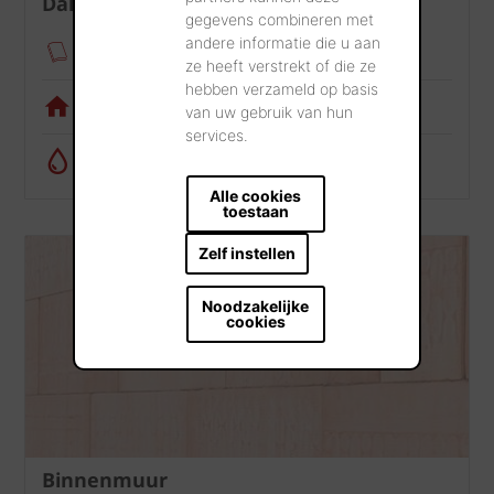
Dak
gegevens combineren met
andere informatie die u aan
Verankeringsmodule
ze heeft verstrekt of die ze
hebben verzameld op basis
Visualisatietool
van uw gebruik van hun
services.
Regenwatercalculator
Alle cookies
toestaan
Zelf instellen
Noodzakelijke
cookies
Binnenmuur