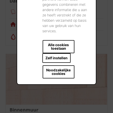
Dak
gegevens combineren met
andere informatie die u aan
Verankeringsmodule
ze heeft verstrekt of die ze
hebben verzameld op basis
Visualisatietool
van uw gebruik van hun
services.
Regenwatercalculator
Alle cookies
toestaan
Zelf instellen
Noodzakelijke
cookies
Binnenmuur