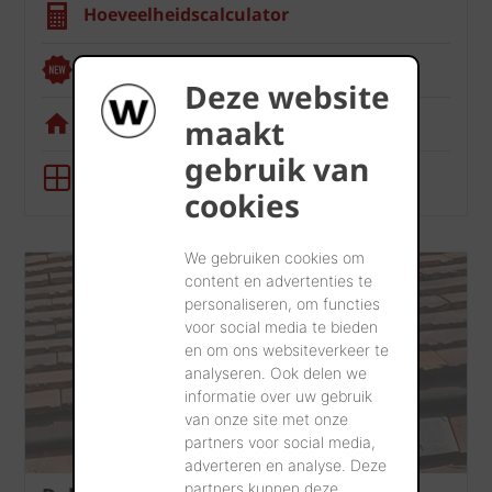
Hoeveelheidscalculator
Renoviewer
Deze website
Visualisatietool
maakt
gebruik van
BIM-tool
cookies
We gebruiken cookies om
content en advertenties te
personaliseren, om functies
voor social media te bieden
en om ons websiteverkeer te
analyseren. Ook delen we
informatie over uw gebruik
van onze site met onze
partners voor social media,
adverteren en analyse. Deze
partners kunnen deze