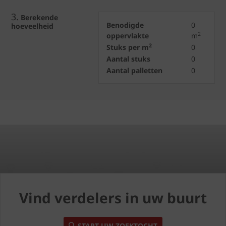
3.
Berekende
Benodigde
0
hoeveelheid
2
oppervlakte
m
2
Stuks per m
0
Aantal stuks
0
Aantal palletten
0
Vind verdelers in uw buurt
START UW ZOEKTOCHT