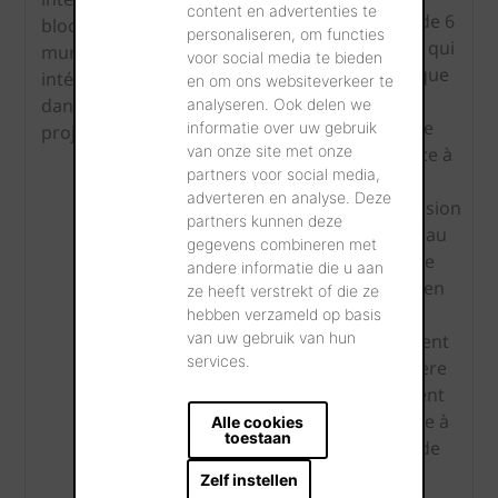
content en advertenties te
mortier et
l’Eurocode 6
bloc pour
personaliseren, om functies
de la classe
(EC6). Ce qui
murs
voor social media te bieden
d'exécution.
signifie que
intérieurs
en om ons websiteverkeer te
tous les
dans votre
analyseren. Ook delen we
calculs de
informatie over uw gebruik
projet BIM.
van onze site met onze
résistance à
partners voor social media,
la
adverteren en analyse. Deze
compression
partners kunnen deze
de murs au
gegevens combineren met
moyen de
andere informatie die u aan
cet outil en
ze heeft verstrekt of die ze
ligne
hebben verzameld op basis
van uw gebruik van hun
s’effectuent
services.
de manière
totalement
conforme à
Alle cookies
toestaan
l’Eurocode
6.
Zelf instellen