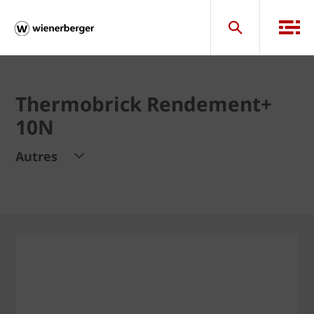
Thermobrick Rendement+
10N
Autres