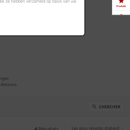
 die ze hebben verzameld op basis van uw
 vous
Produits
Télé-
chargements
été construites avec ce pavé en terre cuite.
Showrooms
Offres
d'emploi
rger.
-dessous.
CHERCHER
Les plus récents d'abord
4
Résultats