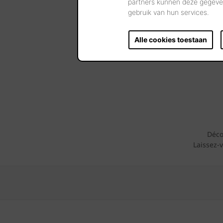
partners kunnen deze gegeven
Adre
gebruik van hun services.
Alle cookies toestaan
Consultez alors notre outil Maisons Inspira
Déco
Laissez-