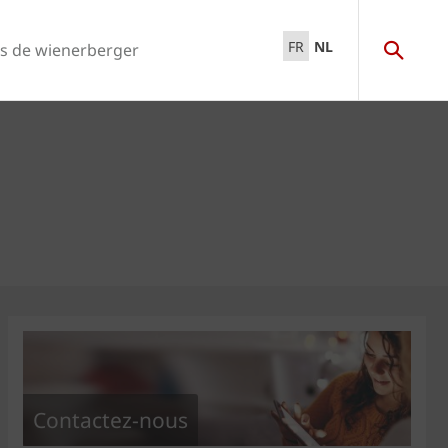
FR
NL
s de wienerberger
Contactez-nous