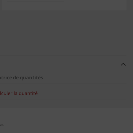
atrice de quantités
culer la quantité
re.