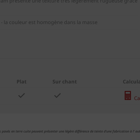
dam présente une texture très légèrement rugueuse grâce
 - la couleur est homogène dans la masse
Plat
Sur chant
Calcul
Cal
s pavés en terre cuite peuvent présenter une légère différence de teinte d'une fabrication à l' aut