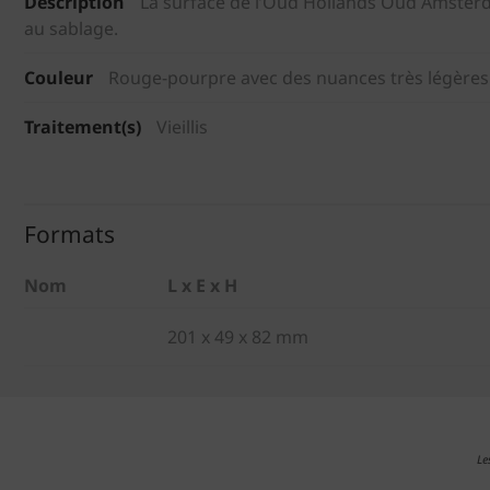
Description
La surface de l’Oud Hollands Oud Amster
au sablage.
Couleur
Rouge-pourpre avec des nuances très légères
Traitement(s)
Vieillis
Formats
Nom
L x E x H
201 x 49 x 82 mm
Le