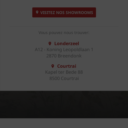
VISITEZ NOS SHOWROOMS
Vous pouvez nous trouver:
Londerzeel
A12 - Koning Leopoldlaan 1
2870 Breendonk
Courtrai
Kapel ter Bede 88
8500 Courtrai