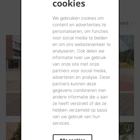
cookies
We gebruiken cookies om
Les plus récents d'abord
2
Résultats
content en advertenties te
personaliseren, om functies
voor social media te bieden
en om ons websiteverkeer te
analyseren. Ook delen we
informatie over uw gebruik
van onze site met onze
partners voor social media,
adverteren en analyse. Deze
partners kunnen deze
gegevens combineren met
andere informatie die u aan
ze heeft verstrekt of die ze
hebben verzameld op basis
van uw gebruik van hun
services.