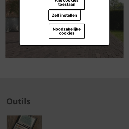
Alle cookies
toestaan
Zelf instellen
Noodzakelijke
cookies
Outils