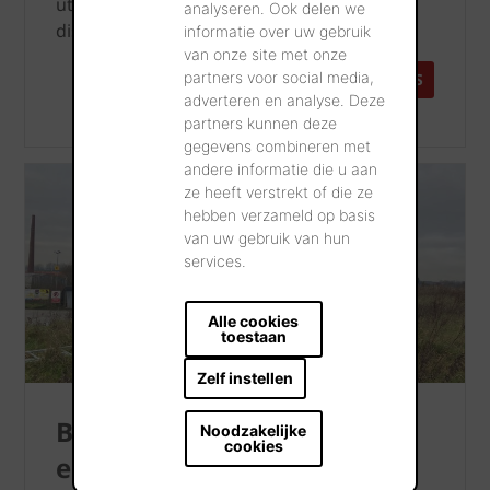
utilisant de l'eau de pluie au lieu de l'eau de
analyseren. Ook delen we
distribution.
informatie over uw gebruik
van onze site met onze
partners voor social media,
EN SAVOIR PLUS
adverteren en analyse. Deze
partners kunnen deze
gegevens combineren met
andere informatie die u aan
ze heeft verstrekt of die ze
hebben verzameld op basis
van uw gebruik van hun
services.
Alle cookies
toestaan
Zelf instellen
Biodiversité &
Noodzakelijke
cookies
environnement