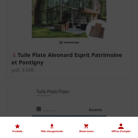
Tuile Plate Aleonard Esprit Patrimoine
et Pontigny
pdf, 4 MB
Produits
Télé-chargements
Showrooms
Offres d'emploi