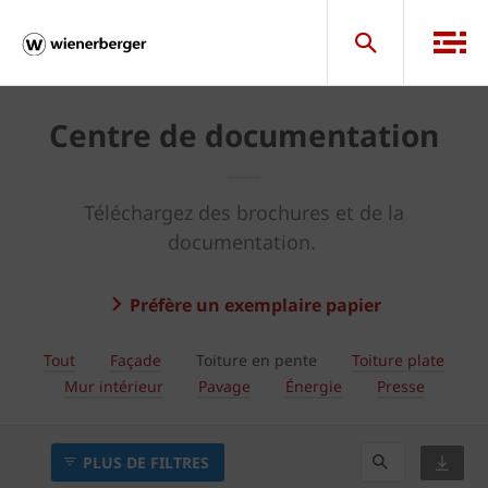
Centre de documentation
Téléchargez des brochures et de la
documentation.
Préfère un exemplaire papier
Tout
Façade
Toiture en pente
Toiture plate
Mur intérieur
Pavage
Énergie
Presse
PLUS DE FILTRES