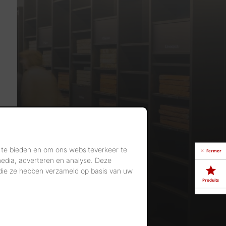
 te bieden en om ons websiteverkeer te
Fermer
media, adverteren en analyse. Deze
 die ze hebben verzameld op basis van uw
Produits
Télé-
chargements