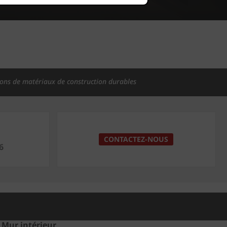
Showrooms
Offres
d'emploi
ions de matériaux de construction durables
CONTACTEZ-NOUS
6
Mur intérieur