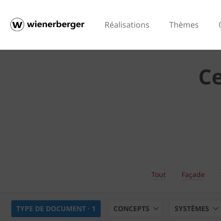
Réalisations
Thèmes
C
Tout
Façade
TYPE DE DOCUMENT
· 1
CONCEPTS
SYSTÈMES