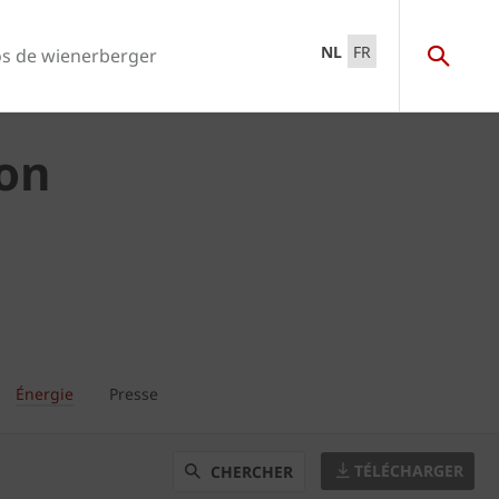
NL
FR
s de wienerberger
on
Énergie
Presse
TÉLÉCHARGER
CHERCHER