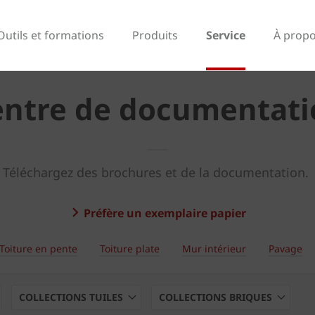
Outils et formations
Produits
Service
À propo
entre de documentati
Téléchargez des brochures et de la documentation.
Préfère un exemplaire papier
Toiture en pente
Toiture plate
Mur intérieur
Pavage
COLLECTIONS TUILES
COLLECTIONS BRIQUES