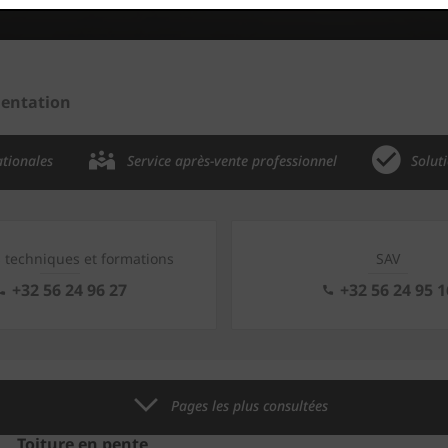
entation
ationales
Service après-vente professionnel
Solut
s techniques et formations
SAV
+32 56 24 96 27
+32 56 24 95 1
Pages les plus consultées
Toiture en pente