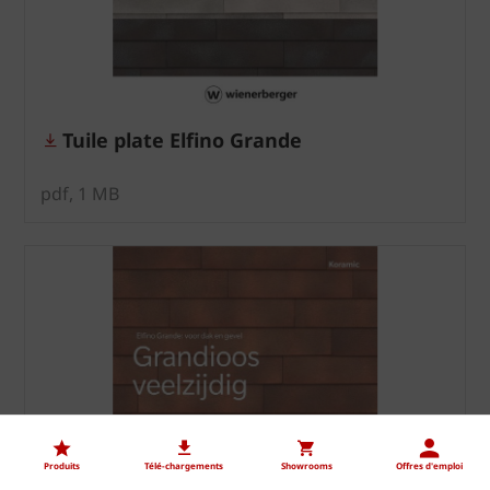
Tuile plate Elfino Grande
pdf, 1 MB
Produits
Télé-chargements
Showrooms
Offres d'emploi