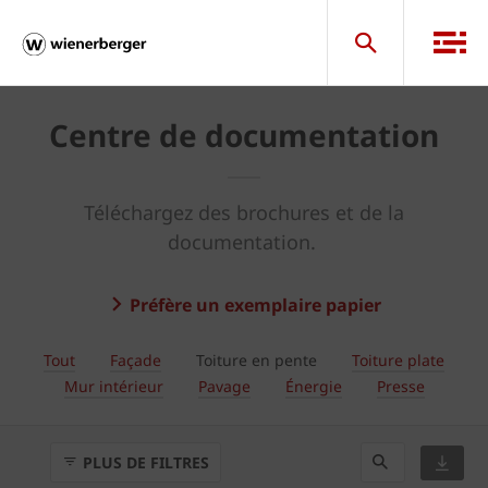
Centre de documentation
Téléchargez des brochures et de la
documentation.
Préfère un exemplaire papier
Tout
Façade
Toiture en pente
Toiture plate
Mur intérieur
Pavage
Énergie
Presse
PLUS DE FILTRES