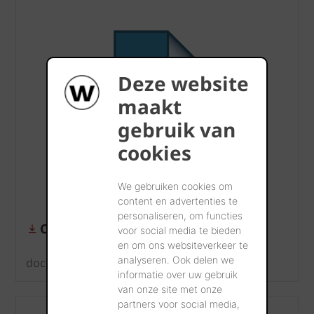
Deze website
maakt
gebruik van
cookies
We gebruiken cookies om
content en advertenties te
personaliseren, om functies
Cahier des charges : Tuile Harmonie
voor social media te bieden
en om ons websiteverkeer te
analyseren. Ook delen we
doc, 116 KB
informatie over uw gebruik
van onze site met onze
partners voor social media,