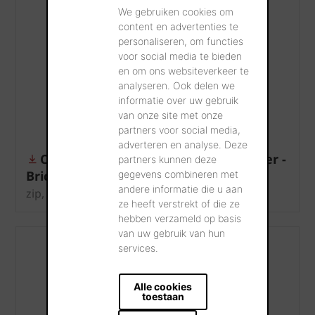
We gebruiken cookies om
content en advertenties te
personaliseren, om functies
voor social media te bieden
en om ons websiteverkeer te
analyseren. Ook delen we
informatie over uw gebruik
van onze site met onze
partners voor social media,
adverteren en analyse. Deze
Communiqué de presse wienerberger -
partners kunnen deze
Brick Award 26
gegevens combineren met
andere informatie die u aan
zip, 3 MB
ze heeft verstrekt of die ze
hebben verzameld op basis
van uw gebruik van hun
services.
Alle cookies
toestaan