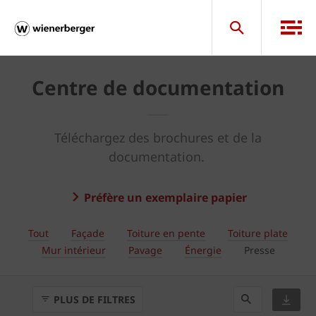
Centre de documentation
Téléchargez des brochures et de la
documentation.
Préfère un exemplaire papier
Tout
Façade
Toiture en pente
Toiture plate
Mur intérieur
Pavage
Énergie
Presse
PLUS DE FILTRES