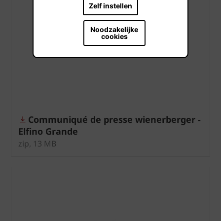
Zelf instellen
Noodzakelijke
cookies
Communiqué de presse wienerberger -
Elfino Grande
zip, 13 MB