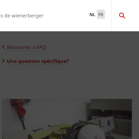
NL
FR
s de wienerberger
Retournez à FAQ
Une question spécifique?