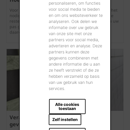
personaliseren, om functies
voor social media te bieden
Voor de perfecte afwerking van uw nieuwe gevel, is het
en om ons websiteverkeer te
nodig om de gevel te reinigen na het metselen en de
resten metselmortel te verwijderen. Let wel op dat u uw
analyseren. Ook delen we
pas gepresteerde metselwerk niet beschadigt. Ga
informatie over uw gebruik
daarom als volgt te werk ...
van onze site met onze
partners voor social media,
adverteren en analyse. Deze
partners kunnen deze
gegevens combineren met
andere informatie die u aan
ze heeft verstrekt of die ze
hebben verzameld op basis
van uw gebruik van hun
services.
Alle cookies
toestaan
Verankering en hulpstukken voor
Zelf instellen
gevelbekleding in kleipannen