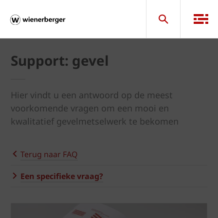
Support: gevel
Hier vindt u een antwoord op de meest
voorkomende vragen om een mooi en
kwalitatief gevelmetselwerk te bekomen
Terug naar FAQ
Een specifieke vraag?