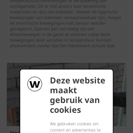
temperatuurschommelingen of verandering van
vochtgehalte. Dit is niet anders voor keramische
materialen en dus ook baksteen. Hoewel de hygrische
bewegingen van baksteen verwaarloosbaar zijn, mogen
de thermische bewegingen niet zomaar worden
genegeerd. Daarom kan het nodig zijn om
dilatatievoegen in de gevel te voorzien zodat deze
bewegingen door variaties in temperatuur kunnen
plaatsvinden zonder dat het metselwerk schade lijdt.
Deze website
maakt
gebruik van
cookies
We gebruiken cookies om
content en advertenties te
Hoe vers metselwerk reinigen?