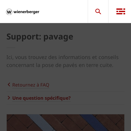
Support: pavage
Ici, vous trouvez des informations et conseils
concernant la pose de pavés en terre cuite.
Retournez à FAQ
Une question spécifique?