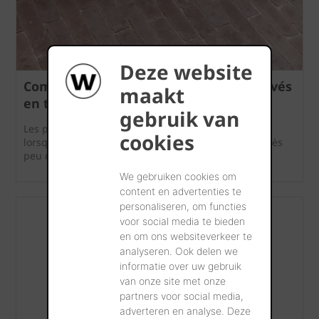
Deze website
Comment entretenir facilement les pavés
maakt
en terre cuite?
gebruik van
Les pavés en terre cuite offrent un solide avantage:
cookies
lorsqu’ils sont correctement posés, ils nécessitent très
peu d’entretien.
We gebruiken cookies om
content en advertenties te
personaliseren, om functies
voor social media te bieden
en om ons websiteverkeer te
analyseren. Ook delen we
informatie over uw gebruik
van onze site met onze
partners voor social media,
adverteren en analyse. Deze