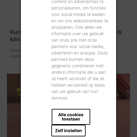
content en advertenties te
personaliseren, om functies
voor social media te bieden
en om ons websiteverkeer te
analyseren. Ook delen we
Kunnen keramische gevelstenen ook als
informatie over uw gebruik
klinkers gebruikt worden?
van onze site met onze
partners voor social media,
Neen, keramische gevelstenen hebben andere
adverteren en analyse. Deze
eigenschappen dan kleiklinkers.
partners kunnen deze
gegevens combineren met
andere informatie die u aan
ze heeft verstrekt of die ze
hebben verzameld op basis
van uw gebruik van hun
services.
Alle cookies
toestaan
Zelf instellen