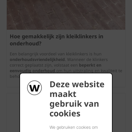
Hoe gemakkelijk zijn kleiklinkers in
onderhoud?
Een belangrijk voordeel van kleiklinkers is hun
onderhoudsvriendelijkheid
. Wanneer de klinkers
correct geplaatst zijn, volstaat een
beperkt en
eenvoudig onderhoud
om hun uitstraling en kwaliteit te
behouden.
Deze website
maakt
gebruik van
cookies
We gebruiken cookies om