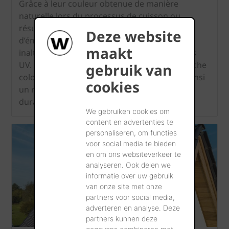
Grâce à leur couleur obtenue de manière
naturelle lors du processus de cuisson ou
résultant d’un procédé d’engobage ou
Deze website
d’émaillage, les tuiles en terre cuite sont
maakt
inaltérables sous l’effet du soleil et des rayons
UV. Pour ces derniers procédés, une fine couche
gebruik van
colorée est cuite dans l’argile. Garantissant ainsi
cookies
un résultat esthétiquement beaucoup plus
durable qu’une finition par coating.
We gebruiken cookies om
content en advertenties te
personaliseren, om functies
voor social media te bieden
en om ons websiteverkeer te
analyseren. Ook delen we
informatie over uw gebruik
van onze site met onze
partners voor social media,
adverteren en analyse. Deze
partners kunnen deze