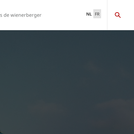
NL
FR
s de wienerberger