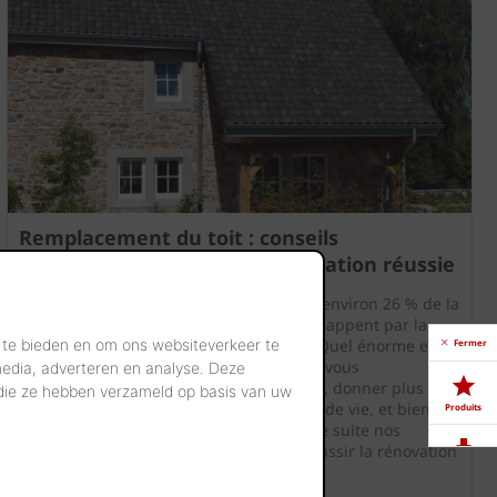
Remplacement du toit : conseils
indispensables pour une rénovation réussie
Les chiffres interpellent : saviez-vous qu'environ 26 % de la
chaleur produite dans un logement s'échappent par la
 te bieden en om ons websiteverkeer te
toiture lorsque celle-ci n'est pas isolée ? Quel énorme et
Fermer
coûteux gaspillage d'énergie ! Envisagez-vous
media, adverteren en analyse. Deze
de remplacer le toit pour éviter les fuites, donner plus
 die ze hebben verzameld op basis van uw
d'allure à l'habitation, gagner en confort de vie, et bien sûr
Produits
alléger la facture d'énergie ? Lisez tout de suite nos
conseils, ils sont indispensables pour réussir la rénovation
d'une toiture.
Télé-
chargements