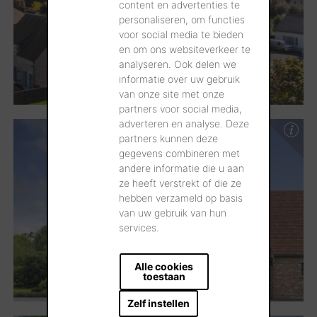
content en advertenties te
personaliseren, om functies
voor social media te bieden
en om ons websiteverkeer te
analyseren. Ook delen we
informatie over uw gebruik
van onze site met onze
partners voor social media,
adverteren en analyse. Deze
partners kunnen deze
gegevens combineren met
andere informatie die u aan
ze heeft verstrekt of die ze
hebben verzameld op basis
van uw gebruik van hun
services.
Alle cookies
toestaan
Zelf instellen