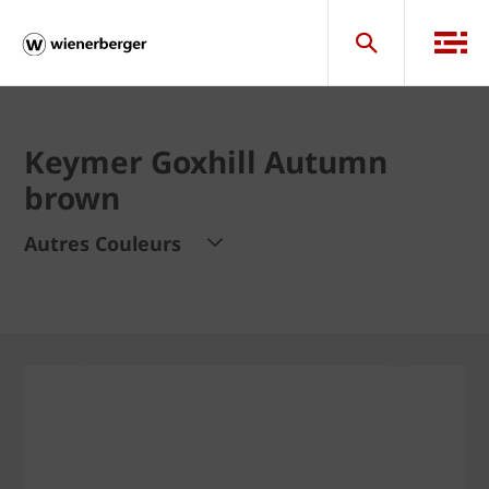
Keymer Goxhill Autumn
brown
Autres Couleurs