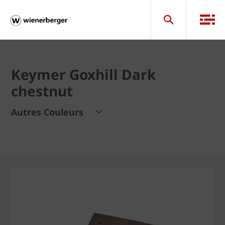
Keymer Goxhill Dark
chestnut
Autres Couleurs