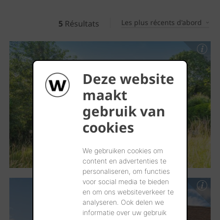
Les plus récents d'abord
5
Résultats
Deze website
maakt
gebruik van
cookies
We gebruiken cookies om
content en advertenties te
personaliseren, om functies
voor social media te bieden
en om ons websiteverkeer te
analyseren. Ook delen we
informatie over uw gebruik