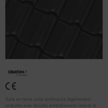
Tuile en terre cuite anthracite légèrement
ondulée avec double emboîtement latéral et