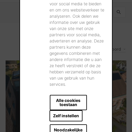
voor social media te bieden
en om ons websiteverkeer te
analyseren. Ook delen we
informatie over uw gebruik
van onze site met onze
partners voor social media,
adverteren en analyse. Deze
partners kunnen deze
Les plus récents d'abord
2
Résultats
gegevens combineren met
andere informatie die u aan
ze heeft verstrekt of die ze
hebben verzameld op basis
van uw gebruik van hun
services.
Alle cookies
toestaan
Zelf instellen
Noodzakelijke