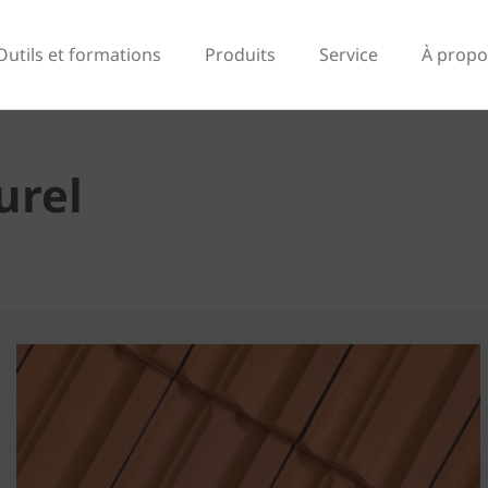
Outils et formations
Produits
Service
À propo
urel