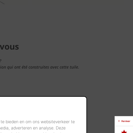
 vous
?
n qui ont été construites avec cette tuile.
 te bieden en om ons websiteverkeer te
Fermer
-dessous.
media, adverteren en analyse. Deze