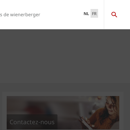
NL
FR
s de wienerberger
Contactez-nous