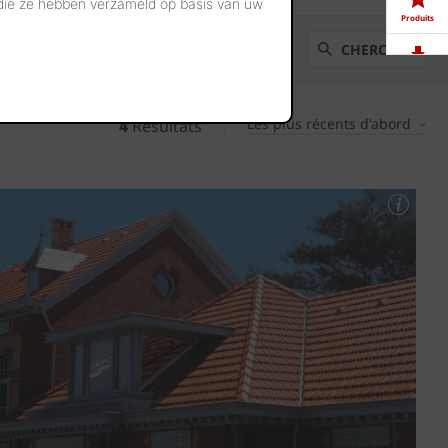
 die ze hebben verzameld op basis van uw
Produits
CHERCHER
Télé-
chargements
Les plus récents d'abord
4
Résultats
Showrooms
Offres
d'emploi