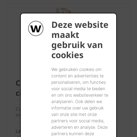
Deze website
maakt
gebruik van
cookies
We gebruiken cookies om
content en advertenties te
Construction durable et
personaliseren, om functies
voor social media te bieden
circulaire
en om ons websiteverkeer te
analyseren. Ook delen we
informatie over uw gebruik
Constructions durables et réutilisation des
van onze site met onze
matériaux
partners voor social media,
adverteren en analyse. Deze
La conception et la construction durables et
partners kunnen deze