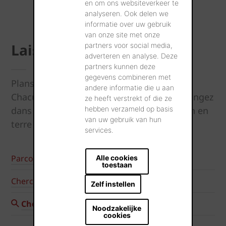
en om ons websiteverkeer te
analyseren. Ook delen we
informatie over uw gebruik
van onze site met onze
Laissez-vous inspirer
partners voor social media,
adverteren en analyse. Deze
partners kunnen deze
gegevens combineren met
Plans de construction ou de rénovation?
andere informatie die u aan
Chacun a son propre style et son goût. Plongez
ze heeft verstrekt of die ze
hebben verzameld op basis
dans le monde des projets de construction en
van uw gebruik van hun
terre cuite.
services.
Parcourir nos études de cas
Alle cookies
toestaan
Chercher des adresses de référence
Zelf instellen
Chercher des réalisations spécifiques
Noodzakelijke
cookies