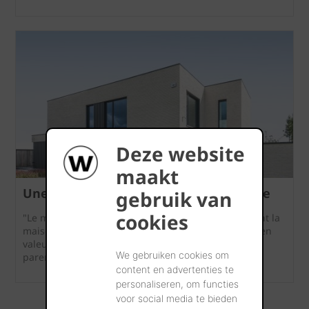
Deze website
maakt
Une volumétrie accentuée par la brique
gebruik van
cookies
"Le mur de jardin indépendant amplifie visuellement la
maison et souligne sa géométrie horizontale, mise en
valeur par la teinte claire chaude de la brique de
We gebruiken cookies om
parement."
content en advertenties te
personaliseren, om functies
voor social media te bieden
... Télécharger plus