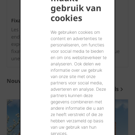
gebruik van
cookies
Fixation des faîtières et des arêtiers
Les faîtières et les arêtiers sont situés aux
We gebruiken cookies om
endroits de votre toiture les plus sévèrement
content en advertenties te
exposés aux turbulences. C’est pourquoi la
personaliseren, om functies
fixation solide des faîtières et arêtiers constitue
voor social media te bieden
en om ons websiteverkeer te
une obligation légale.
analyseren. Ook delen we
informatie over uw gebruik
van onze site met onze
Nouvelles et conseils
partners voor social media,
Plus de nouvelles et conseils
adverteren en analyse. Deze
partners kunnen deze
gegevens combineren met
andere informatie die u aan
ze heeft verstrekt of die ze
hebben verzameld op basis
van uw gebruik van hun
services.