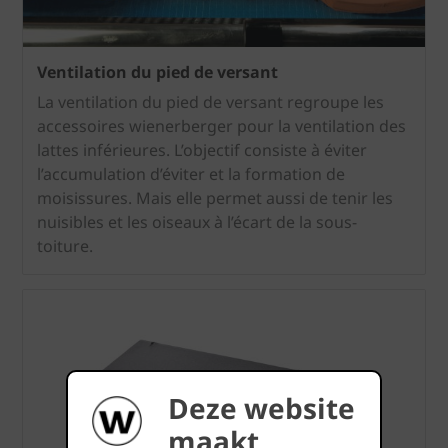
Ventilation du pied de versant
La ventilation du pied de versant regroupe les
accessoires wienerberger pour la ventilation des
lattes inférieures. L’objectif consiste à éviter
l’accumulation d’éviter et la formation de
moisissures. Mais elle permet aussi de tenir les
nuisibles et les oiseaux à l’écart de la sous-
toiture.
Deze website
maakt