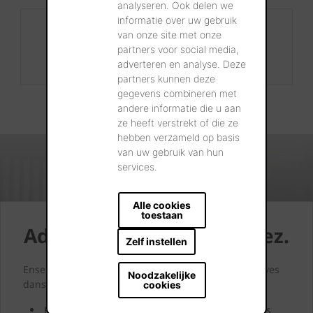
analyseren. Ook delen we
informatie over uw gebruik
Contact
van onze site met onze
+32 56 24 96 38
partners voor social media,
adverteren en analyse. Deze
info@wienerberger.be
partners kunnen deze
gegevens combineren met
andere informatie die u aan
ze heeft verstrekt of die ze
hebben verzameld op basis
van uw gebruik van hun
services.
Alle cookies
toestaan
Admirez. Rêvez. Choisissez.
Zelf instellen
Ensemble, nous concrétiserons littéralement vos rêves
Noodzakelijke
dans nos showrooms.
cookies
Passez nous voir et laissez-vous inspirer par nos