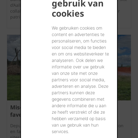
gebruik van
d’Aalbeke, nous avons réalisé un projet inspirant en
cookies
collaboration avec POMKO : la plantation d’un verger
patrimonial.
We gebruiken cookies om
content en advertenties te
personaliseren, om functies
voor social media te bieden
en om ons websiteverkeer te
analyseren. Ook delen we
informatie over uw gebruik
van onze site met onze
partners voor social media,
adverteren en analyse. Deze
partners kunnen deze
gegevens combineren met
andere informatie die u aan
Mise en œuvre des plans d'action en
ze heeft verstrekt of die ze
faveur de la biodiversité – statut 2024
hebben verzameld op basis
van uw gebruik van hun
Depuis 2023, nous avons mis en place un plan d'action
en faveur de la biodiversité (PAB) sur chacun de nos
services.
sites, avec un plan d’implémentation et de gestion