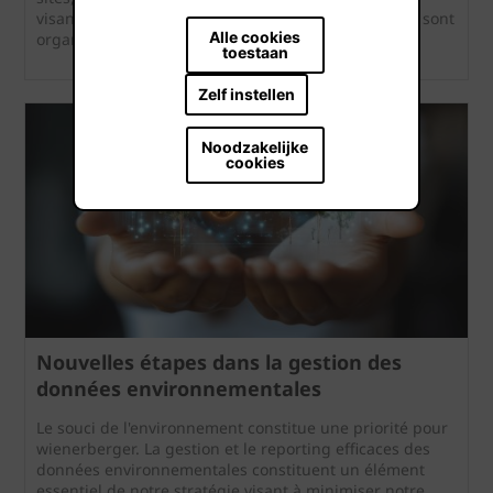
visant à maximiser la biodiversité. Plusieurs actions sont
Alle cookies
organisées chaque année sur base de ce PAB.
toestaan
Zelf instellen
Noodzakelijke
cookies
Nouvelles étapes dans la gestion des
données environnementales
Le souci de l'environnement constitue une priorité pour
wienerberger. La gestion et le reporting efficaces des
données environnementales constituent un élément
essentiel de notre stratégie visant à minimiser notre