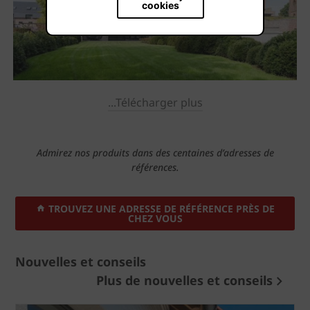
cookies
...Télécharger plus
Admirez nos produits dans des centaines d’adresses de
références.
TROUVEZ UNE ADRESSE DE RÉFÉRENCE PRÈS DE
CHEZ VOUS
Nouvelles et conseils
Plus de nouvelles et conseils