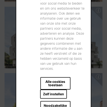
voor social media te bieden
en om ons websiteverkeer te
analyseren. Ook delen we
informatie over uw gebruik
van onze site met onze
partners voor social media,
adverteren en analyse. Deze
partners kunnen deze
gegevens combineren met
andere informatie die u aan
ze heeft verstrekt of die ze
hebben verzameld op basis
van uw gebruik van hun
services.
Alle cookies
toestaan
Zelf instellen
Noodzakelijke