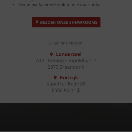
Neem uw favoriete stalen mee naar huis.
BEZOEK ONZE SHOWROOMS
U kan ons vinden:
Londerzeel
A12 - Koning Leopoldlaan 1
2870 Breendonk
Kortrijk
Kapel ter Bede 88
8500 Kortrijk