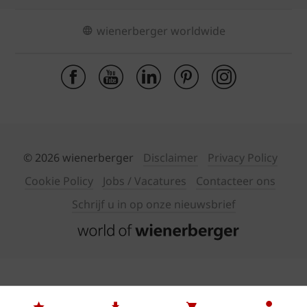
wienerberger worldwide
© 2026 wienerberger
Disclaimer
Privacy Policy
Cookie Policy
Jobs / Vacatures
Contacteer ons
Schrijf u in op onze nieuwsbrief