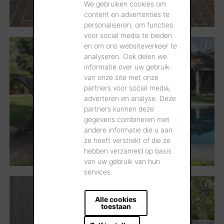
We gebruiken cookies om
content en advertenties te
personaliseren, om functies
voor social media te bieden
en om ons websiteverkeer te
analyseren. Ook delen we
informatie over uw gebruik
van onze site met onze
partners voor social media,
adverteren en analyse. Deze
partners kunnen deze
gegevens combineren met
andere informatie die u aan
ze heeft verstrekt of die ze
hebben verzameld op basis
van uw gebruik van hun
services.
Alle cookies
toestaan