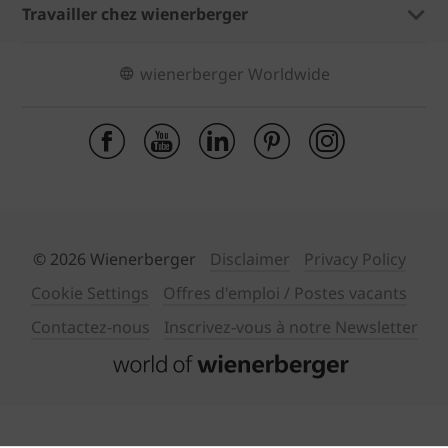
Travailler chez wienerberger
wienerberger Worldwide
© 2026 Wienerberger
Disclaimer
Privacy Policy
Cookie Settings
Offres d'emploi / Postes vacants
Contactez-nous
Inscrivez-vous à notre Newsletter