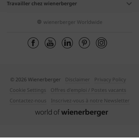
Travailler chez wienerberger
wienerberger Worldwide
© 2026 Wienerberger
Disclaimer
Privacy Policy
Cookie Settings
Offres d'emploi / Postes vacants
Contactez-nous
Inscrivez-vous à notre Newsletter