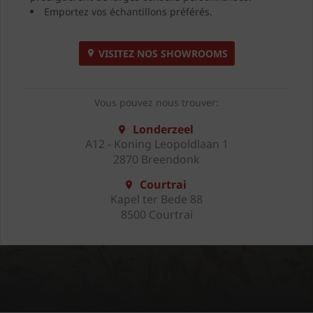
Emportez vos échantillons préférés.
VISITEZ NOS SHOWROOMS
Vous pouvez nous trouver:
Londerzeel
A12 - Koning Leopoldlaan 1
2870 Breendonk
Courtrai
Kapel ter Bede 88
8500 Courtrai