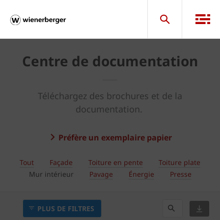
Centre de documentation
Téléchargez des brochures et de la
documentation.
Préfère un exemplaire papier
Tout
Façade
Toiture en pente
Toiture plate
Mur intérieur
Pavage
Énergie
Presse
PLUS DE FILTRES