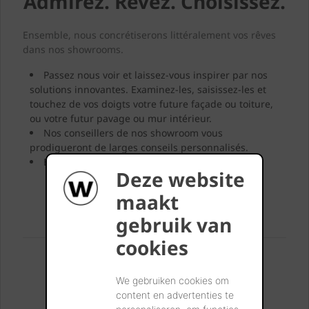
Admirez. Rêvez. Choisissez.
Ensemble, nous concrétiserons littéralement vos rêves
dans nos showrooms.
Passez nous voir et laissez-vous inspirer par nos
solutions innovantes. Examinez-les, saisissez-les et
touchez de vos doigts votre future façade ou toiture,
ou votre futur pavage ou mur intérieur.
Nos conseillers de nos showroom vous
prodigueront de larges conseils personnalisés.
Emportez vos échantillons préférés.
Deze website
maakt
VISITEZ NOS SHOWROOMS
gebruik van
cookies
Vous pouvez nous trouver:
Londerzeel
We gebruiken cookies om
A12 - Koning Leopoldlaan 1
content en advertenties te
2870 Breendonk