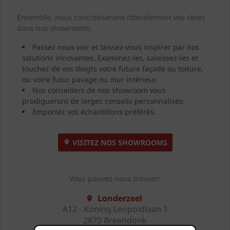
Ensemble, nous concrétiserons littéralement vos rêves
dans nos showrooms.
Passez nous voir et laissez-vous inspirer par nos
solutions innovantes. Examinez-les, saisissez-les et
touchez de vos doigts votre future façade ou toiture,
ou votre futur pavage ou mur intérieur.
Nos conseillers de nos showroom vous
prodigueront de larges conseils personnalisés.
Emportez vos échantillons préférés.
VISITEZ NOS SHOWROOMS
Vous pouvez nous trouver:
Londerzeel
A12 - Koning Leopoldlaan 1
2870 Breendonk