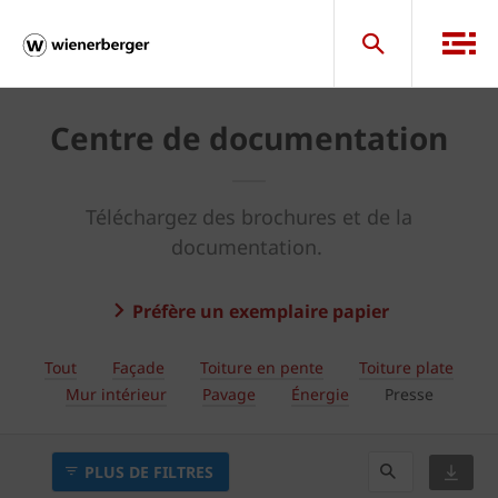
Centre de documentation
Téléchargez des brochures et de la
documentation.
Préfère un exemplaire papier
Tout
Façade
Toiture en pente
Toiture plate
Mur intérieur
Pavage
Énergie
Presse
PLUS DE FILTRES