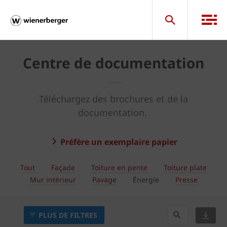
Centre de documentation
Téléchargez des brochures et de la
documentation.
Préfère un exemplaire papier
Tout
Façade
Toiture en pente
Toiture plate
Mur intérieur
Pavage
Énergie
Presse
PLUS DE FILTRES