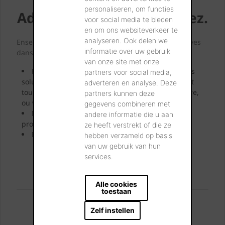
personaliseren, om functies
Admirez. Rêvez. Choisissez.
voor social media te bieden
en om ons websiteverkeer te
analyseren. Ook delen we
Ensemble, nous concrétiserons littéralement vos rêves
informatie over uw gebruik
dans nos showrooms.
van onze site met onze
Passez nous voir et laissez-vous inspirer par nos
partners voor social media,
solutions innovantes. Examinez-les, saisissez-les et
adverteren en analyse. Deze
touchez de vos doigts votre future façade ou toiture,
partners kunnen deze
ou votre futur pavage ou mur intérieur.
gegevens combineren met
Nos conseillers de nos showroom vous
andere informatie die u aan
prodigueront de larges conseils personnalisés.
ze heeft verstrekt of die ze
Emportez vos échantillons préférés.
hebben verzameld op basis
van uw gebruik van hun
services.
VISITEZ NOS SHOWROOMS
Alle cookies
toestaan
Vous pouvez nous trouver:
Zelf instellen
Londerzeel