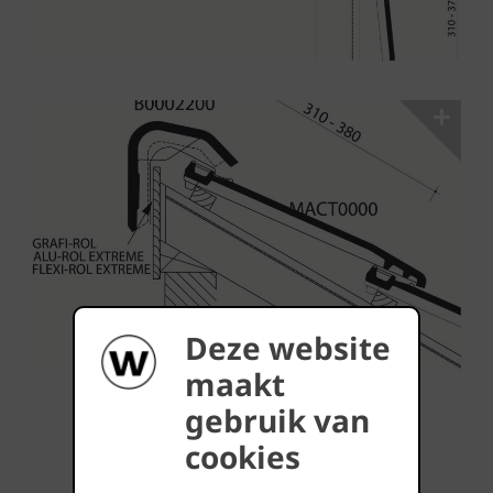
Deze website
maakt
...Télécharger plus
gebruik van
cookies