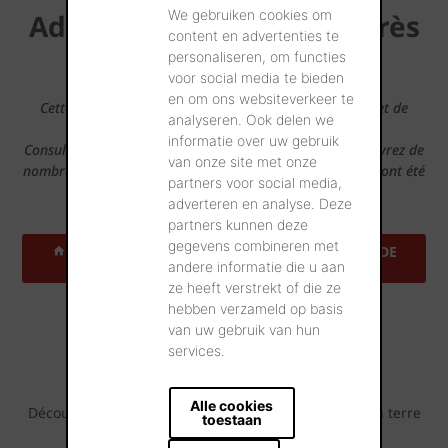
We gebruiken cookies om
Adresses de références près
content en advertenties te
de chez vous
personaliseren, om functies
voor social media te bieden
en om ons websiteverkeer te
Cette tuile en terre cuite semble convenir à votre projet de
analyseren. Ook delen we
construction?
informatie over uw gebruik
Consultez alors notre outil Maisons Inspirantes et découvrez de
van onze site met onze
nombreuses maisons de référence dans votre région qui ont été
partners voor social media,
construites avec cette tuile.
adverteren en analyse. Deze
partners kunnen deze
gegevens combineren met
TROUVEZ UNE ADRESSE DE RÉFÉRENCE PRÈS DE
CHEZ VOUS
andere informatie die u aan
ze heeft verstrekt of die ze
hebben verzameld op basis
Projets de référence
van uw gebruik van hun
services.
inspirants
Alle cookies
Découvrez tout ce qui est possible avec cette tuile en terre
toestaan
cuite.