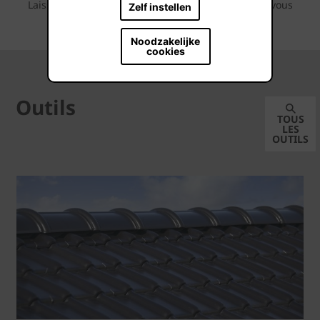
Laissez-vous inspirer par les séries de photos que vous
Zelf instellen
pouvez retrouver ci-dessous.
Noodzakelijke
cookies
Outils
TOUS
LES
OUTILS