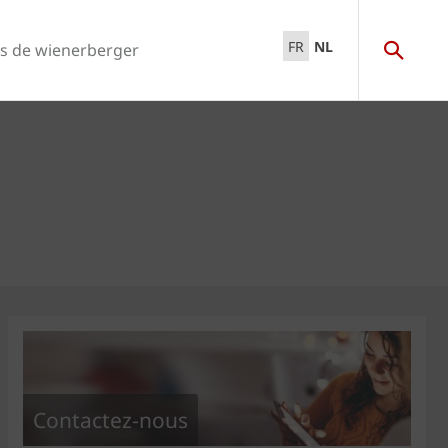
FR
NL
s de wienerberger
Contactez-nous