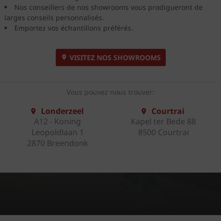
Nos conseillers de nos showrooms vous prodigueront de
larges conseils personnalisés.
Emportez vos échantillons préférés.
VISITEZ NOS SHOWROOMS
Vous pouvez nous trouver:
Londerzeel
Courtrai
A12 - Koning
Kapel ter Bede 88
Leopoldlaan 1
8500 Courtrai
2870 Breendonk