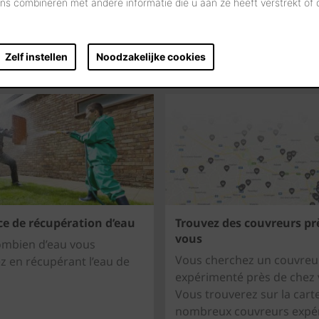
s combineren met andere informatie die u aan ze heeft verstrekt of
Zelf instellen
Noodzakelijke cookies
ce de récupération d’eau
Trouvez des couvreurs pr
vous
ombien d’eau vous
Vous cherchez un couvreu
 en récupérant l’eau de
expérimenté près de chez
Vous trouverez sur la cart
nombreux couvreurs expé