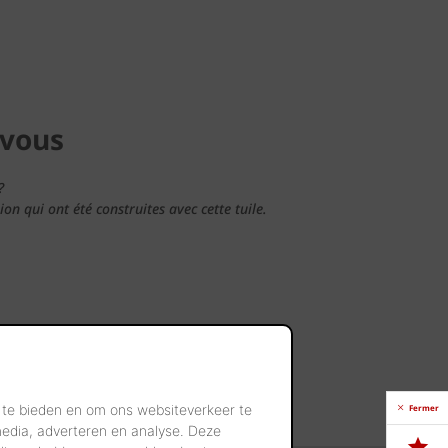
 vous
?
n qui ont été construites avec cette tuile.
-dessous.
 te bieden en om ons websiteverkeer te
Fermer
media, adverteren en analyse. Deze