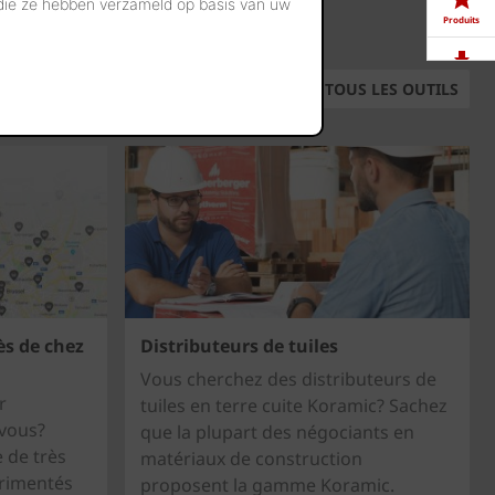
 die ze hebben verzameld op basis van uw
Produits
Télé-
TOUS LES OUTILS
chargements
Showrooms
Offres
d'emploi
ès de chez
Distributeurs de tuiles
Vous cherchez des distributeurs de
r
tuiles en terre cuite Koramic? Sachez
 vous?
que la plupart des négociants en
e de très
matériaux de construction
rimentés
proposent la gamme Koramic.