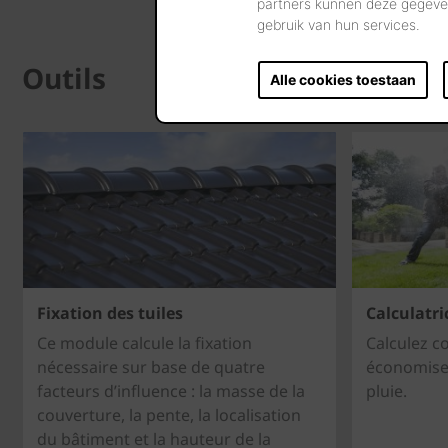
partners kunnen deze gegeven
gebruik van hun services.
Outils
Alle cookies toestaan
Fixation des tuiles
Calculatri
Ce module calcule la fixation
Calculez c
nécessaire sur base de quatre
économisez
facteurs d’influence : la masse de la
pluie.
couverture, la pente, la localisation
du bâtiment et la hauteur de la