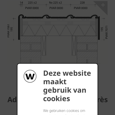
Deze website
...Télécharger plus
maakt
gebruik van
cookies
Adresses de références près
de chez vous
We gebruiken cookies om