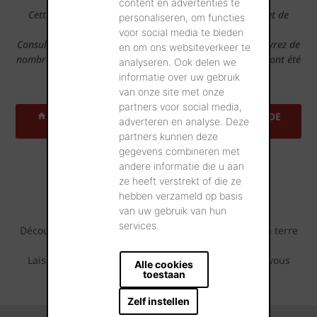
content en advertenties te
Cette tuile en terre cuite semble convenir à votre projet de
personaliseren, om functies
construction?
voor social media te bieden
Consultez alors notre outil Maisons Inspirantes et découvrez de
en om ons websiteverkeer te
nombreuses maisons de référence dans votre région qui ont été
analyseren. Ook delen we
construites avec cette tuile.
informatie over uw gebruik
van onze site met onze
partners voor social media,
TROUVEZ UNE ADRESSE DE RÉFÉRENCE PRÈS DE
adverteren en analyse. Deze
CHEZ VOUS
partners kunnen deze
gegevens combineren met
Projets de référence
andere informatie die u aan
ze heeft verstrekt of die ze
inspirants
hebben verzameld op basis
van uw gebruik van hun
services.
Découvrez tout ce qui est possible avec cette tuile en terre
cuite.
Laissez-vous inspirer par les séries de photos que vous
Alle cookies
pouvez retrouver ci-dessous.
toestaan
Zelf instellen