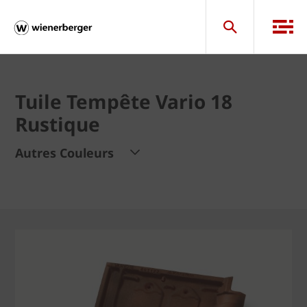
Tuile Tempête Vario 18
Rustique
Autres Couleurs