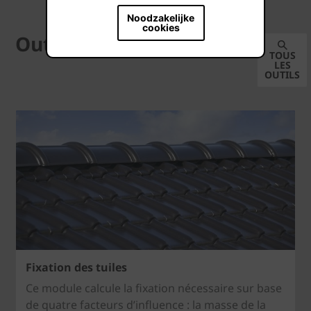
Noodzakelijke
cookies
Outils
TOUS
LES
OUTILS
Fixation des tuiles
Ce module calcule la fixation nécessaire sur base
de quatre facteurs d’influence : la masse de la