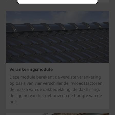
Verankeringsmodule
Deze module berekent de vereiste verankering
op basis van vier verschillende invloedsfactoren:
de massa van de dakbedekking, de dakhelling,
de ligging van het gebouw en de hoogte van de
nok.