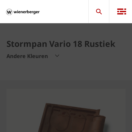
Stormpan Vario 18 Rustiek
Andere Kleuren