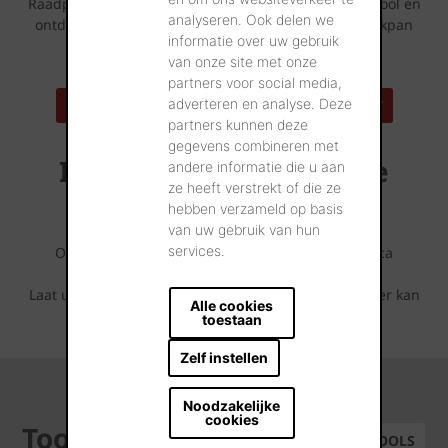
Raadpleeg dan zeker ook eens onze Huizenspotten tool en
analyseren. Ook delen we
ontdek tal van referentiewoningen die met deze dakpan
informatie over uw gebruik
werden opgetrokken bij u in de buurt.
van onze site met onze
partners voor social media,
adverteren en analyse. Deze
ZOEK EEN REFERENTIEADRES IN UW BUURT
partners kunnen deze
gegevens combineren met
Inspirerende referentie
andere informatie die u aan
ze heeft verstrekt of die ze
projecten
hebben verzameld op basis
van uw gebruik van hun
services.
Ontdek wat er allemaal mogelijk is met deze Terca
gevelsteen.
Laat u inspireren door de fotoreeksen die u hieronder kan
Alle cookies
terugvinden.
toestaan
Zelf instellen
Noodzakelijke
cookies
Tools
ALLE TOOLS