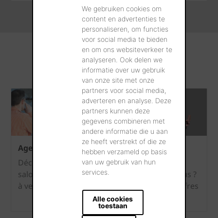
We gebruiken cookies om
content en advertenties te
personaliseren, om functies
voor social media te bieden
en om ons websiteverkeer te
analyseren. Ook delen we
informatie over uw gebruik
van onze site met onze
partners voor social media,
adverteren en analyse. Deze
partners kunnen deze
gegevens combineren met
andere informatie die u aan
ze heeft verstrekt of die ze
Agenda
Offres d'emploi
hebben verzameld op basis
Découvrez nos
Souhaitez-vous
van uw gebruik van hun
services.
salons et événements
travailler avec nous ?
à venir.
Découvrez nos offres
d'emploi !
Alle cookies
toestaan