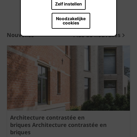
Zelf instellen
Noodzakelijke
cookies
Nouvelles
Plus de nouvelles
Architecture contrastée en
briques Architecture contrastée en
briques