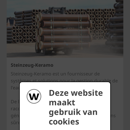
Steinzeug-Keramo
Steinzeug-Keramo est un fournisseur de
systèmes et solutions pour la gestion durable de
l'eau et des eaux usées.
Deze website
maakt
De la plus haute qualité, ses tuyaux, regards,
raccords et accessoires tiennent plusieurs
gebruik van
générations, garantissant ainsi des applications
cookies
sûres, fiables et rentables.