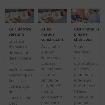
Calculatrice
Atlas
Distributeurs
valeur U
nœuds
près de
constructifs
chez vous
La valeur
Avec notre
Vous
d’isolation
outil en
cherchez
de vos murs
ligne, vous
des
déterminera
pourrez
distributeurs
les
solutionner
de blocs
performances
en toute
pour murs
énergétiques
simplicité
intérieurs
finales de
plus de 150
Porotherm?
votre projet
nœuds
Utilisez
de
constructifs
notre outil
construction.
pour votre
pratique
C’est