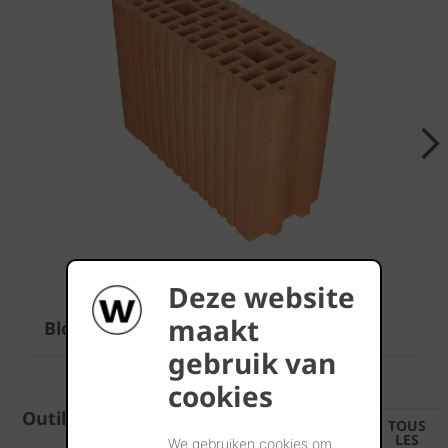
Next
Deze website
maakt
Bloc à coller 27N
gebruik van
cookies
Outils
TOUS
LES
We gebruiken cookies om