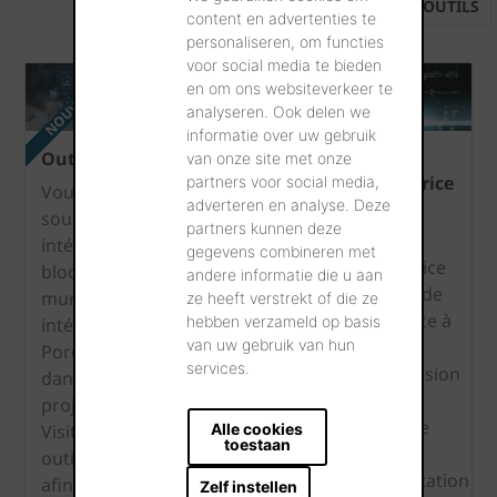
OUTILS
content en advertenties te
personaliseren, om functies
voor social media te bieden
NOUVEAU
en om ons websiteverkeer te
analyseren. Ook delen we
informatie over uw gebruik
Outil BIM
Calculatrice
La
van onze site met onze
résistance
calculatrice
partners voor social media,
Vous
adverteren en analyse. Deze
à la
NRd
souhaitez
partners kunnen deze
compression
Cette
intégrer ce
gegevens combineren met
Calculez la
calculatrice
bloc pour
andere informatie die u aan
résistance à
en ligne de
murs
ze heeft verstrekt of die ze
la
résistance à
hebben verzameld op basis
intérieurs
compression
van uw gebruik van hun
la
Porotherm
services.
sur base du
compression
dans votre
bloc pour
ou NRd
projet BIM?
murs
constitue
Alle cookies
Visitez notre
toestaan
intérieurs
une
outil BIM
sélectionné,
interprétation
afin d'
Zelf instellen