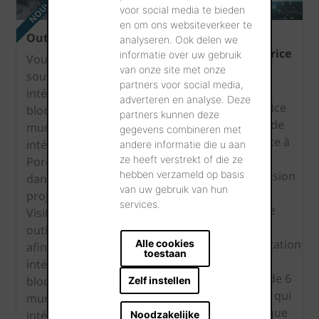
NOUVEAU
voor social media te bieden
en om ons websiteverkeer te
Outil BIM
Calculatrice
La
analyseren. Ook delen we
résistance
calculatrice
informatie over uw gebruik
Vous
à la
NRd
van onze site met onze
souhaitez
compression
partners voor social media,
Cette
intégrer ce
adverteren en analyse. Deze
Calculez la
calculatrice
bloc pour
partners kunnen deze
résistance à
en ligne de
murs
gegevens combineren met
la
résistance à
intérieurs
andere informatie die u aan
compression
la
ze heeft verstrekt of die ze
Porotherm
sur base du
hebben verzameld op basis
compression
dans votre
van uw gebruik van hun
bloc pour
ou NRd
projet BIM?
services.
murs
constitue
Visitez notre
intérieurs
une
outil BIM
sélectionné,
interprétation
Alle cookies
afin d'
toestaan
du type de
de
intégrer le
mortier et
l’Eurocode 6
bloc pour
Zelf instellen
de la classe
(EC6). Ce qui
murs
d'exécution.
signifie que
intérieurs
Noodzakelijke