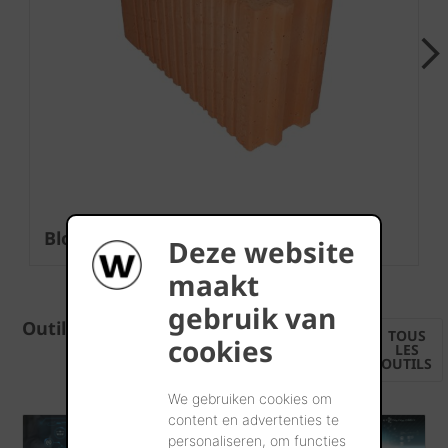
Next
Bloc à coller 27N
Deze website
maakt
gebruik van
Outils
TOUS
cookies
LES
OUTILS
We gebruiken cookies om
content en advertenties te
personaliseren, om functies