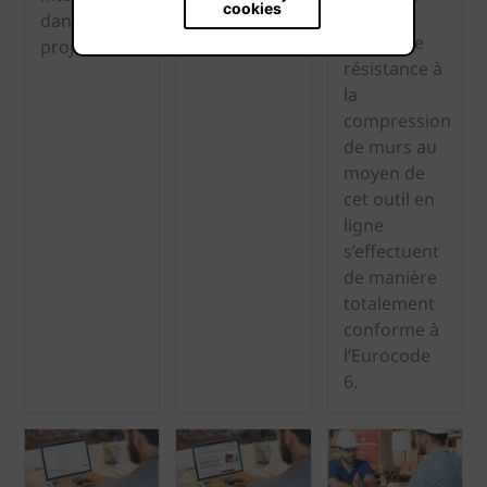
cookies
tous les
dans votre
calculs de
projet BIM.
résistance à
la
compression
de murs au
moyen de
cet outil en
ligne
s’effectuent
de manière
totalement
conforme à
l’Eurocode
6.