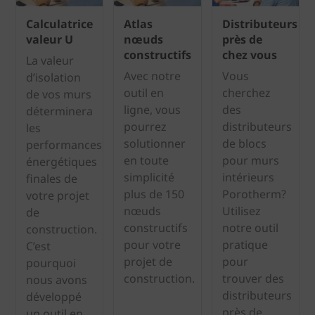
Calculatrice
Atlas
Distributeurs
valeur U
nœuds
près de
constructifs
chez vous
La valeur
Avec notre
Vous
d’isolation
outil en
cherchez
de vos murs
ligne, vous
des
déterminera
pourrez
distributeurs
les
solutionner
de blocs
performances
en toute
pour murs
énergétiques
simplicité
intérieurs
finales de
plus de 150
Porotherm?
votre projet
nœuds
Utilisez
de
constructifs
notre outil
construction.
pour votre
pratique
C’est
projet de
pour
pourquoi
construction.
trouver des
nous avons
distributeurs
développé
près de
un outil en