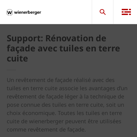
Support: Rénovation de
façade avec tuiles en terre
cuite
Un revêtement de façade réalisé avec des
tuiles en terre cuite associe les avantages d’un
revêtement de façade léger à la technique de
pose connue des tuiles en terre cuite, soit un
choix économique. Toutes les tuiles en terre
cuite de wienerberger peuvent être utilisées
comme revêtement de façade.