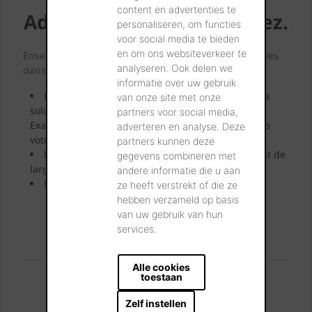
content en advertenties te
Admirez. Rêvez. Choisissez.
personaliseren, om functies
voor social media te bieden
en om ons websiteverkeer te
Ensemble, nous concrétiserons littéralement vos rêves
analyseren. Ook delen we
dans nos showrooms.
informatie over uw gebruik
Passez nous voir et laissez-vous inspirer par nos
van onze site met onze
solutions innovantes pour une façade élégante.
partners voor social media,
Examinez-les, saisissez-les et touchez de vos doigts
adverteren en analyse. Deze
votre future façade.
partners kunnen deze
Nos conseillers en showroom vous prodigueront de
gegevens combineren met
larges conseils experts.
andere informatie die u aan
Emportez vos échantillons préférés.
ze heeft verstrekt of die ze
hebben verzameld op basis
van uw gebruik van hun
VISITEZ NOS SHOWROOMS
services.
Alle cookies
Vous pouvez nous trouver:
toestaan
Londerzeel
Zelf instellen