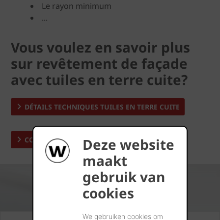
Le rayon minimum
...
Vous voulez en savoir plus
sur revêtement de façade
avec tuiles en terre cuite?
DÉTAILS TECHNIQUES TUILES EN TERRE CUITE
Deze website
CONSEILS TUILES EN TERRE CUITE
maakt
gebruik van
cookies
We gebruiken cookies om